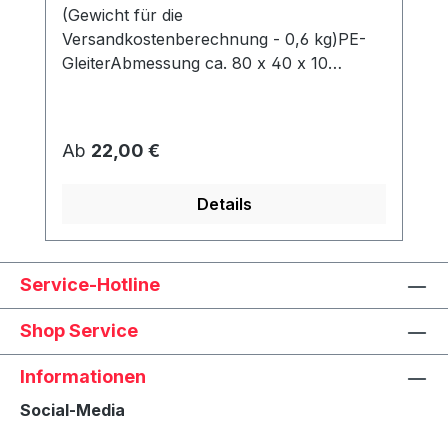
(Gewicht für die
Versandkostenberechnung - 0,6 kg)PE-
GleiterAbmessung ca. 80 x 40 x 10
mmWerden unter dem Korb angeschraubt
und schützen den Rahmen vor Abrieb &
Feuchtigkeit.
Regulärer Preis:
Ab
22,00 €
Details
Service-Hotline
Shop Service
Informationen
Social-Media