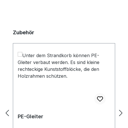
Produktgalerie überspringen
Zubehör
PE-Gleiter