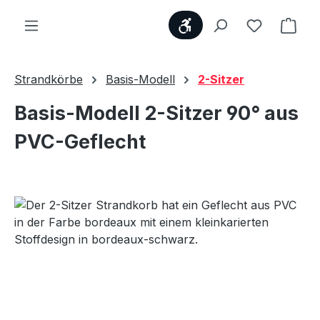
Werkzeugleiste anzei
Du hast 0
Ware
Strandkörbe
Basis-Modell
2-Sitzer
Basis-Modell 2-Sitzer 90° aus
PVC-Geflecht
Bildergalerie überspringen