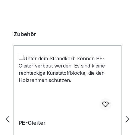
Produktgalerie überspringen
Zubehör
PE-Gleiter