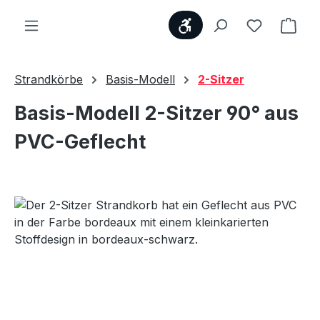
Werkzeugleiste anzei
Du hast 0
Ware
Strandkörbe
Basis-Modell
2-Sitzer
Basis-Modell 2-Sitzer 90° aus
PVC-Geflecht
Bildergalerie überspringen