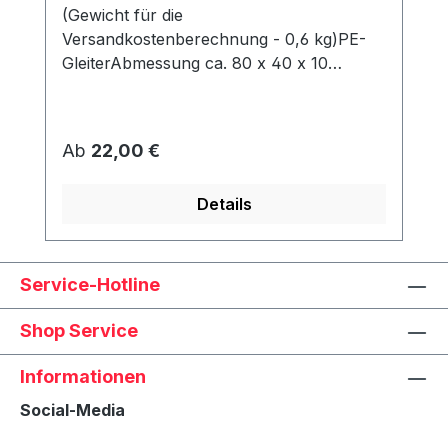
(Gewicht für die
Versandkostenberechnung - 0,6 kg)PE-
GleiterAbmessung ca. 80 x 40 x 10
mmWerden unter dem Korb angeschraubt
und schützen den Rahmen vor Abrieb &
Feuchtigkeit.
Regulärer Preis:
Ab
22,00 €
Details
Service-Hotline
Shop Service
Informationen
Social-Media