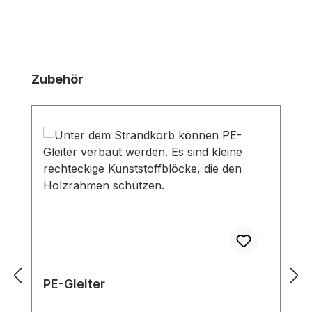
Produktgalerie überspringen
Zubehör
PE-Gleiter