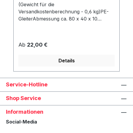
(Gewicht für die
Versandkostenberechnung - 0,6 kg)PE-
GleiterAbmessung ca. 80 x 40 x 10
mmWerden unter dem Korb angeschraubt
und schützen den Rahmen vor Abrieb &
Feuchtigkeit.
Regulärer Preis:
Ab
22,00 €
Details
Service-Hotline
Shop Service
Informationen
Social-Media