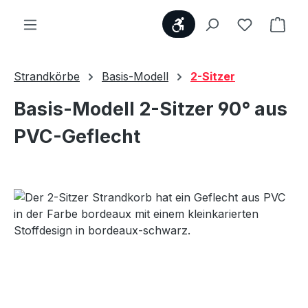
Werkzeugleiste anzei
Du hast 0
Ware
Strandkörbe
Basis-Modell
2-Sitzer
Basis-Modell 2-Sitzer 90° aus
PVC-Geflecht
Bildergalerie überspringen