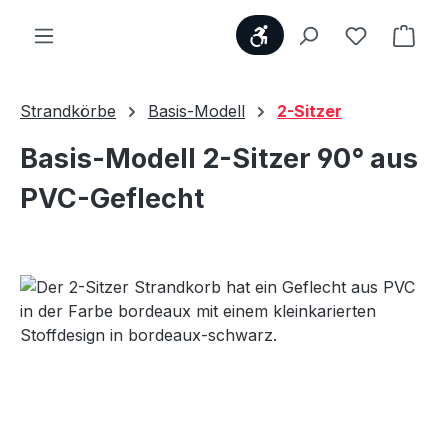
Werkzeugleiste anzei
Du hast 0
Ware
Strandkörbe
Basis-Modell
2-Sitzer
Basis-Modell 2-Sitzer 90° aus
PVC-Geflecht
Bildergalerie überspringen