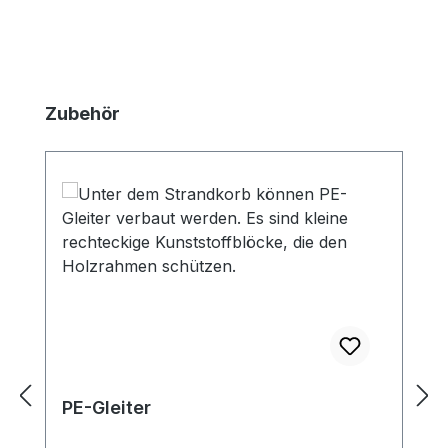
Produktgalerie überspringen
Zubehör
PE-Gleiter