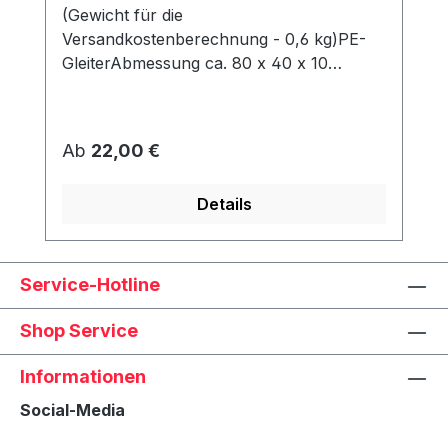
(Gewicht für die
Versandkostenberechnung - 0,6 kg)PE-
GleiterAbmessung ca. 80 x 40 x 10
mmWerden unter dem Korb angeschraubt
und schützen den Rahmen vor Abrieb &
Feuchtigkeit.
Regulärer Preis:
Ab
22,00 €
Details
Service-Hotline
Shop Service
Informationen
Social-Media