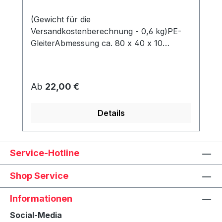
(Gewicht für die
Versandkostenberechnung - 0,6 kg)PE-
GleiterAbmessung ca. 80 x 40 x 10
mmWerden unter dem Korb angeschraubt
und schützen den Rahmen vor Abrieb &
Feuchtigkeit.
Regulärer Preis:
Ab
22,00 €
Details
Service-Hotline
Shop Service
Informationen
Social-Media