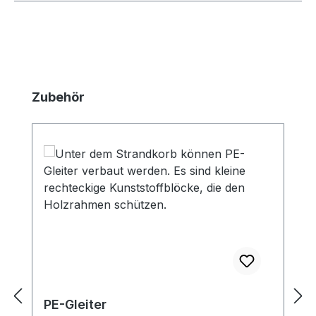
Produktgalerie überspringen
Zubehör
PE-Gleiter