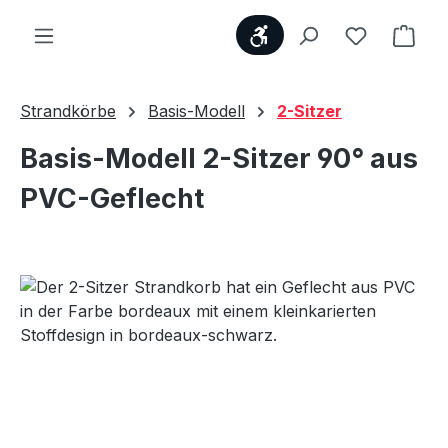
Werkzeugleiste anzei
Du hast 0
Ware
Strandkörbe
Basis-Modell
2-Sitzer
Basis-Modell 2-Sitzer 90° aus
PVC-Geflecht
Bildergalerie überspringen