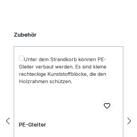
Produktgalerie überspringen
Zubehör
PE-Gleiter