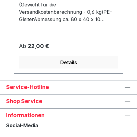
(Gewicht für die
Versandkostenberechnung - 0,6 kg)PE-
GleiterAbmessung ca. 80 x 40 x 10
mmWerden unter dem Korb angeschraubt
und schützen den Rahmen vor Abrieb &
Feuchtigkeit.
Regulärer Preis:
Ab
22,00 €
Details
Service-Hotline
Shop Service
Informationen
Social-Media