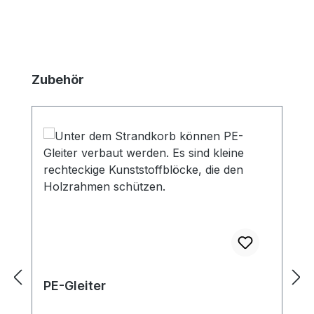
Produktgalerie überspringen
Zubehör
PE-Gleiter