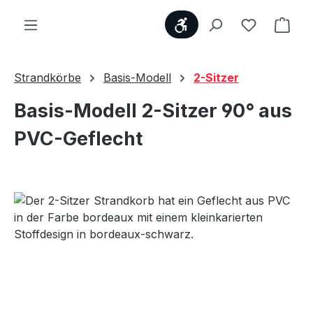
Werkzeugleiste anzei
Du hast 0
Ware
Strandkörbe
Basis-Modell
2-Sitzer
Basis-Modell 2-Sitzer 90° aus
PVC-Geflecht
Bildergalerie überspringen