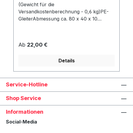
(Gewicht für die
Versandkostenberechnung - 0,6 kg)PE-
GleiterAbmessung ca. 80 x 40 x 10
mmWerden unter dem Korb angeschraubt
und schützen den Rahmen vor Abrieb &
Feuchtigkeit.
Regulärer Preis:
Ab
22,00 €
Details
Service-Hotline
Shop Service
Informationen
Social-Media